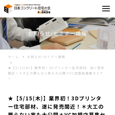
お知らせ/セミナー情報
誕⽣秘話
N-WPC⼯法とは
ホーム
お知らせ/セミナー情報
★【5/15(木)】業界初！3Dプリンター住宅部材、遂に発売
ギャラリー
間近！＊大工の要らない家も大公開＊VC加盟店募集セミナ
ー
お知らせ/セミナー情報
★【5/15(木)】業界初！3Dプリンタ
ー住宅部材、遂に発売間近！＊大工の
モデルハウス
要らない家も大公開＊VC加盟店募集セ