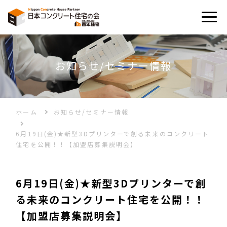
お知らせ/セミナー情報
誕⽣秘話
N-WPC⼯法とは
ホーム
お知らせ/セミナー情報
6月19日(金)★新型3Dプリンターで創る未来のコンクリート
ギャラリー
住宅を公開！！【加盟店募集説明会】
お知らせ/セミナー情報
6月19日(金)★新型3Dプリンターで創
る未来のコンクリート住宅を公開！！
モデルハウス
【加盟店募集説明会】