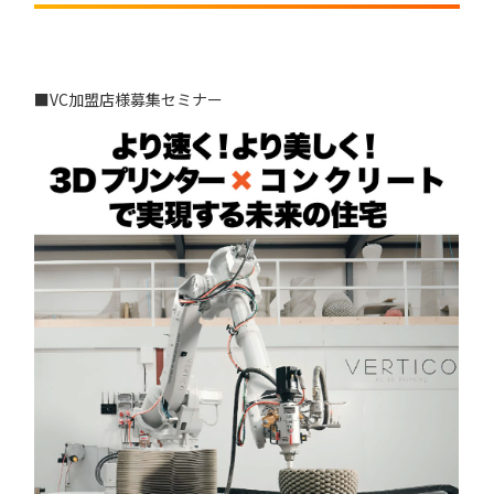
⼯場紹介
加盟店募集
個別相談はこちら
加盟店⼀覧