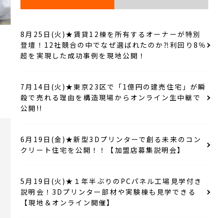
⼯場紹介
8月25日(火)★賃貸12棟を所有するオーナーが特別
登壇！12社競合の中でなぜ選ばれたのか⁈利回り8％
加盟店募集
超を実現した成功事例を現地公開！
個別相談はこちら
7月14日(火)★東京23区で「1億円の建売住宅」が瞬
殺で売れる理由を構造現場からオンライン生中継で
公開!!
6月19日(金)★新型3Dプリンターで創る未来のコン
クリート住宅を公開！！【加盟店募集説明会】
加盟店⼀覧
5月19日(火)★１年半ぶりのPCパネル工場見学付き
説明会！3Dプリンター部材や実験棟も見学できる
【現地＆オンライン開催】