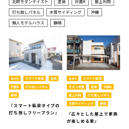
北欧モダンテイスト
塗装
対面K
屋上利用
⼯場紹介
打ち放しパネル
木質サイディング
沖縄
無人モデルハウス
静岡
加盟店募集
個別相談はこちら
4LDK
スマート臥梁
塗装
4LDK
スマート臥梁
対面K
打ち放しパネル
モダン和室
塗装
対面K
加盟店⼀覧
静岡
屋上利用
打ち放しパネル
木質サイディング
静岡
『スマート臥梁タイプの
打ち放しフリープラン』
『広々とした屋上で家族
が楽しめる家』