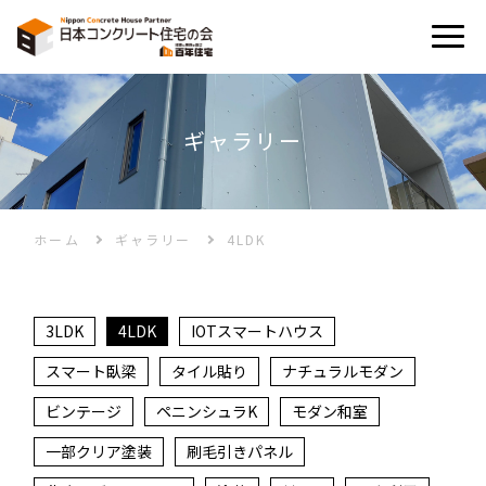
ギャラリー
誕⽣秘話
N-WPC⼯法とは
ホーム
ギャラリー
4LDK
ギャラリー
3LDK
4LDK
IOTスマートハウス
スマート臥梁
タイル貼り
ナチュラルモダン
お知らせ/セミナー情報
ビンテージ
ペニンシュラK
モダン和室
一部クリア塗装
刷毛引きパネル
モデルハウス